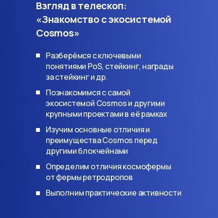
Взгляд в телескоп:
«Знакомство с экосистемой
Cosmos»
Разберёмся с ключевыми
понятиями PoS, стейкинг, награды
за стейкинг и др.
Познакомимся с самой
экосистемой Cosmos и другими
крупными проектами в её рамках
Изучим основные отличия и
преимущества Cosmos перед
другими блокчейнами
Определим отличия космофермы
от фермы ретродропов
Выполним практические активности