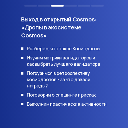
Выход в открытый Cosmos:
«Дропы в экосистеме
Cosmos»
Разберём, что такое Космодропы
Изучим метрики валидаторов и
как выбрать лучшего валидатора
Погрузимся в ретроспективу
космодропов - за что давали
награды?
Поговорим о слешинге и рисках
Выполним практические активности