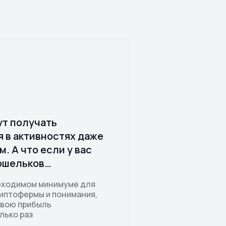
ут получать
я в активностях даже
. А что если у вас
кошельков…
обходимом минимуме для
иптофермы и понимания,
свою прибыль
лько раз