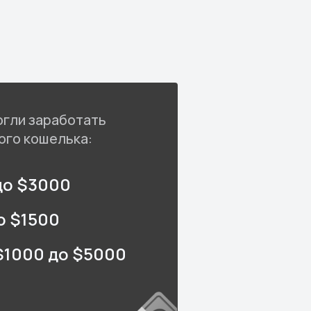
огли заработать
ого кошелька:
до $3000
о $1500
$1000 до $5000