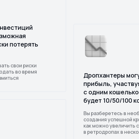
инвестиций
озможная
ски потерять
вать свои риски
юдать во время
Дропхантеры мог
амиться
прибыль, участву
с одним кошельком
будет 10/50/100 
Вы разберетесь в не
создания успешной кр
как можно увеличить 
в ретродропах в неско