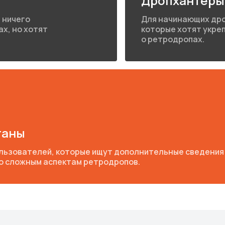
Дропхантеры
 ничего
Для начинающих др
х, но хотят
которые хотят укреп
о ретродропах.
таны
льзователей, которые ищут дополнительные сведения
по сложным аспектам ретродропов.