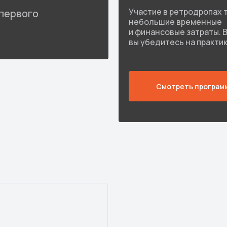
Участие в ретродропах 
 первого
небольшие временные
и финансовые затраты. 
вы убедитесь на практи
Смотреть програм