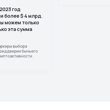
2023 год
и более $ 4 млрд.
Мы можем только
ько эта сумма
аркеры выбора
преддверии бычьего
риптоактивности