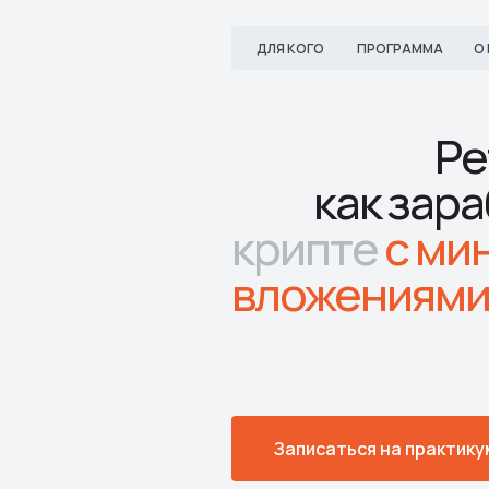
ДЛЯ КОГО
ПРОГРАММА
О
Ре
как зар
крипте
с ми
вложениям
Записаться на практику