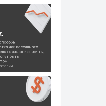
д
 способы
тка или пассивного
алют в желании понять,
огут быть
нтом
атегии.