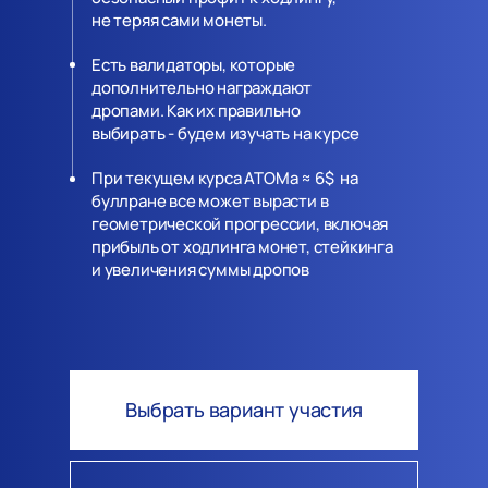
не теряя сами монеты.
Есть валидаторы, которые
дополнительно награждают
дропами. Как их правильно
выбирать - будем изучать на курсе
При текущем курса АТОМа ≈ 6$ на
буллране все может вырасти в
геометрической прогрессии, включая
прибыль от ходлинга монет, стейкинга
и увеличения суммы дропов
Выбрать вариант участия