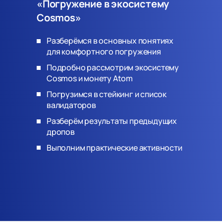
«Погружение в экосистему
Cosmos»
Разберёмся в основных понятиях
для комфортного погружения
Подробно рассмотрим экосистему
Cosmos и монету Atom
Погрузимся в стейкинг и список
валидаторов
Разберём результаты предыдущих
дропов
Выполним практические активности