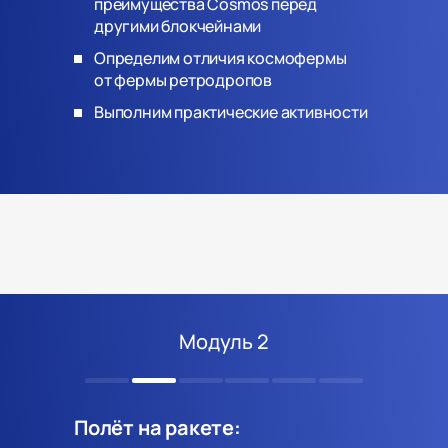
преимущества Cosmos перед
другими блокчейнами
Определим отличия космофермы
от фермы ретродропов
Выполним практические активности
Модуль 2
Полёт на ракете: