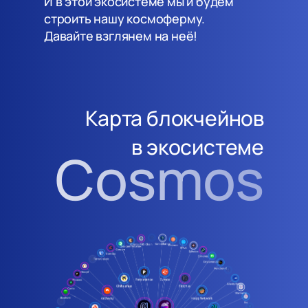
И в этой экосистеме мы и будем
строить нашу космоферму.
Давайте взглянем на неё!
Карта блокчейнов
в экосистеме
Cosmos