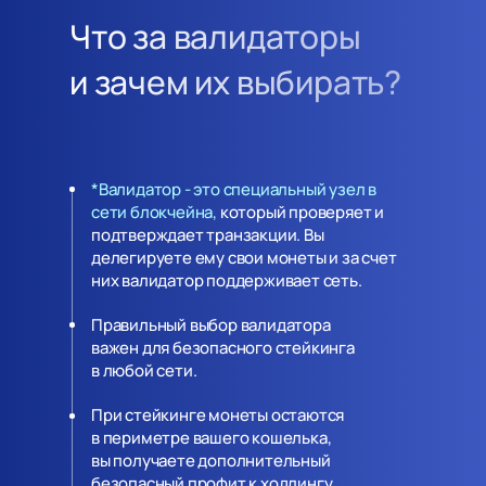
Что за валидаторы
и зачем их выбирать?
*Валидатор - это специальный узел в
сети блокчейна,
который проверяет и
подтверждает транзакции. Вы
делегируете ему свои монеты и за счет
них валидатор поддерживает сеть.
Правильный выбор валидатора
важен для безопасного стейкинга
в любой сети.
При стейкинге монеты остаются
в периметре вашего кошелька,
вы получаете дополнительный
безопасный профит к ходлингу,