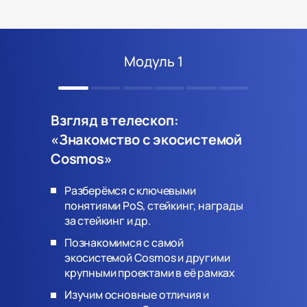
Модуль 1
Взгляд в телескоп:
«Знакомство с экосистемой
Cosmos»
Разберёмся с ключевыми
понятиями PoS, стейкинг, награды
за стейкинг и др.
Познакомимся с самой
экосистемой Cosmos и другими
крупными проектами в её рамках
Изучим основные отличия и