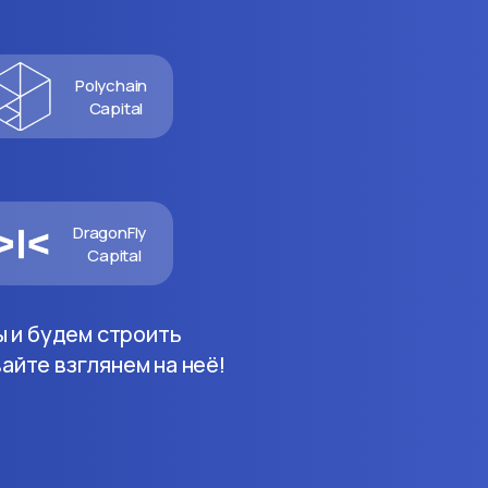
Polychain
Capital
DragonFly
Capital
ы и будем строить
айте взглянем на неё!