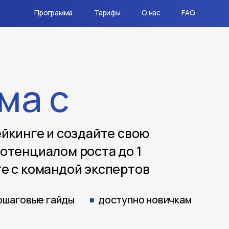
Программа
Тарифы
О нас
FAQ
ма с
ейкинге и создайте свою
отенциалом роста до 1
е с командой экспертов
ошаговые гайды
доступно новичкам