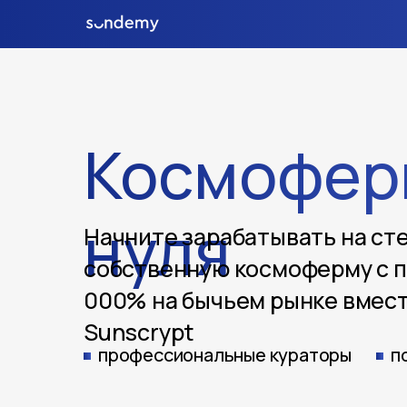
Космофер
нуля
Начните зарабатывать на ст
собственную космоферму с п
000% на бычьем рынке вмест
Sunscrypt
профессиональные кураторы
п