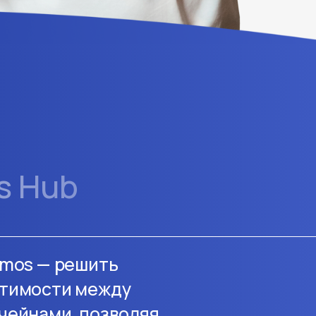
s Hub
smos — решить
тимости между
чейнами, позволяя