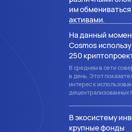
им обмениваться
активами.
На данный момен
Cosmos использу
250 криптопроек
В среднем в сети сове
в день. Этот показат
интерес к использова
децентрализованных п
В экосистему ин
крупные фонды