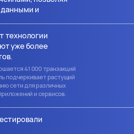
 данными и
т технологии
ют уже более
тов.
ршается 41 000 транзакций
ель подчеркивает растущий
нию сети для различных
риложений и сервисов.
вестировали