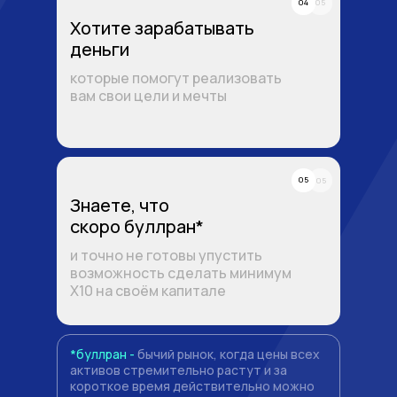
04
05
Хотите зарабатывать
деньги
которые помогут реализовать
вам свои цели и мечты
05
05
Знаете, что
скоро буллран*
и точно не готовы упустить
возможность сделать минимум
X10 на своём капитале
*буллран -
бычий рынок, когда цены всех
активов стремительно растут и за
короткое время действительно можно