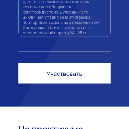
сделать те самые заветные иксы,
которые все обещают в
криптоиндустрии. Буллран — это
цикличная стадия развития рынка,
повторяемая один раз в несколько лет.
Следующая «бычка» ожидается в
осенне-зимний период 24—25 гг.
Участвовать