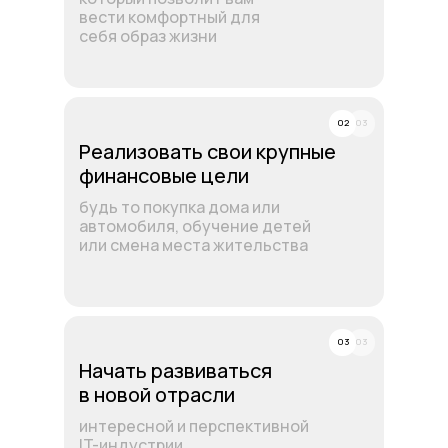
вести комфортный для
себя образ жизни
02
03
Реализовать свои крупные
финансовые цели
будь то покупка дома или
автомобиля, обучение детей
или смена места жительства
03
03
Начать развиваться
в новой отрасли
интересной и перспективной
IT-индустрии