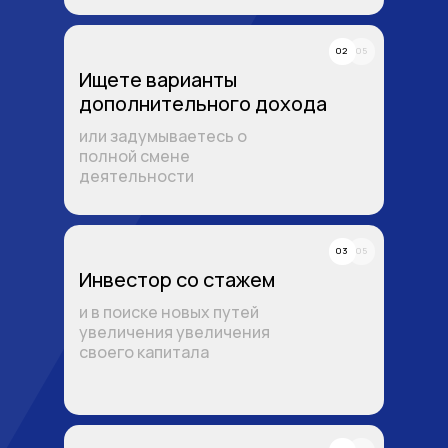
02
05
Ищете варианты
дополнительного дохода
или задумываетесь о
полной смене
деятельности
03
05
Инвестор со стажем
и в поиске новых путей
увеличения увеличения
своего капитала